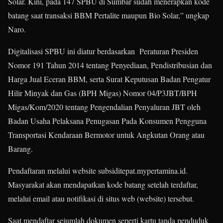
Solar. Kini, pada 147 SPBU di Sumbar sudah menerapkan kode
batang saat transaksi BBM Pertalite maupun Bio Solar,” ungkap
Naro.
Digitalisasi SPBU ini diatur berdasarkan
Peraturan Presiden
Nomor 191 Tahun 2014 tentang Penyediaan, Pendistribusian dan
Harga Jual Eceran BBM, serta Surat Keputusan Badan Pengatur
Hilir Minyak dan Gas (BPH Migas) Nomor 04/P3JBT/BPH
Migas/Kom/2020 tentang Pengendalian Penyaluran JBT oleh
Badan Usaha Pelaksana Penugasan Pada Konsumen Pengguna
Transportasi Kendaraan Bermotor untuk Angkutan Orang atau
Barang.
Pendaftaran melalui website
subsiditepat.mypertamina.id
.
Masyarakat akan mendapatkan kode batang setelah terdaftar,
melalui email atau notifikasi di situs web (
website
) tersebut.
Saat mendaftar sejumlah dokumen seperti kartu tanda penduduk