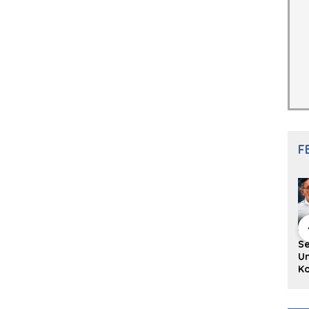
F
hing Buku
Diskusi Komunitas
Redupnya Tren
S
i Puisi
Penulis Minang:
Batu Akik di Kota
Un
gpanjang
Rumus Sederhana
Padang, Pedagang
Ko
rya
Menulis Bahasa
dan Pengrajin
Ko
an Juned:
Minang
Tetap Bertahan
ke
gut
dengan Kualitas
H