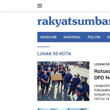
Langsung
ke
konten
HEADLINE
NASIONAL
POLITIK
E
LUHAK 50 KOTA
LUHAK 50
Ratusa
DPD N
Limapuluh
Kabupaten
tumpah ru
HUT ke 14