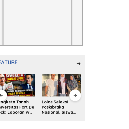
EATURE
engketa Tanah
Lolos Seleksi
NS. Sri
iversitas Fort De
Paskibraka
Wahyuni,S.Kep,
ck: Laporan Wali
Nasional, Siswa
Anak Penambal
ta Bukittinggi
SMAN 2
Ban yang Menjadi
 Polda dan
Padangpanjang
Inspirasi Generasi
arapan Akan
Ulya Kireina
Muda