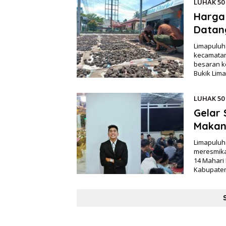
LUHAK 50
Harga 
Datan
Limapuluh
kecamatan
besaran k
Bukik Lim
LUHAK 50
Gelar
Makan
Limapuluh
meresmika
14 Mahari
Kabupaten