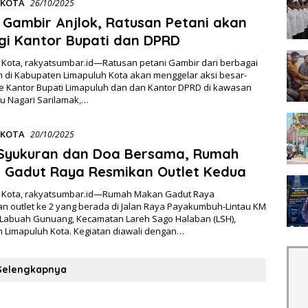
 KOTA
26/10/2025
Gambir Anjlok, Ratusan Petani akan
gi Kantor Bupati dan DPRD
 Kota, rakyatsumbar.id—Ratusan petani Gambir dari berbagai
 di Kabupaten Limapuluh Kota akan menggelar aksi besar-
e Kantor Bupati Limapuluh dan dan Kantor DPRD di kawasan
au Nagari Sarilamak,…
 KOTA
20/10/2025
 Syukuran dan Doa Bersama, Rumah
 Gadut Raya Resmikan Outlet Kedua
 Kota, rakyatsumbar.id—Rumah Makan Gadut Raya
n outlet ke 2 yang berada di Jalan Raya Payakumbuh-Lintau KM
 Labuah Gunuang, Kecamatan Lareh Sago Halaban (LSH),
 Limapuluh Kota. Kegiatan diawali dengan…
Selengkapnya