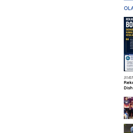
gan Masa
dan Pelayanan
Ke
OL
ntuk Masa
n
31/0
Reka
Dish
Jadi