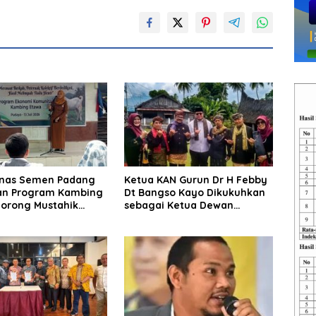
nas Semen Padang
Ketua KAN Gurun Dr H Febby
an Program Kambing
Dt Bangso Kayo Dikukuhkan
Dorong Mustahik
sebagai Ketua Dewan
 Muzaki
Pembina SAKATO Luak Nan
Tuo