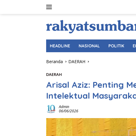
Langsung
ke
konten
HEADLINE
NASIONAL
POLITIK
E
Beranda
DAERAH
DAERAH
Arisal Aziz: Penting 
Intelektual Masyarak
Admin
06/06/2026