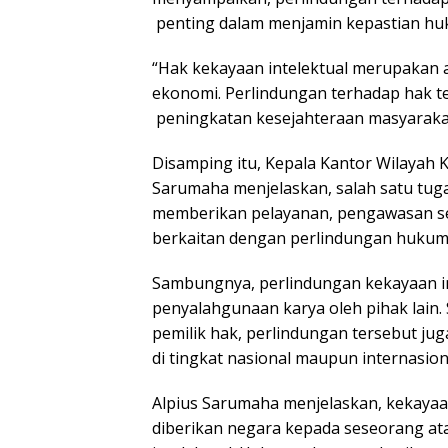
Kenan
penting dalam menjamin kepastian hu
Lalu u
Depa
“Hak kekayaan intelektual merupakan as
ekonomi. Perlindungan terhadap hak te
peningkatan kesejahteraan masyarakat
Disamping itu, Kepala Kantor Wilayah 
Sarumaha menjelaskan, salah satu tug
memberikan pelayanan, pengawasan s
berkaitan dengan perlindungan hukum, 
Sambungnya, perlindungan kekayaan i
penyalahgunaan karya oleh pihak lain
pemilik hak, perlindungan tersebut ju
di tingkat nasional maupun internasion
Alpius Sarumaha menjelaskan, kekayaa
diberikan negara kepada seseorang at