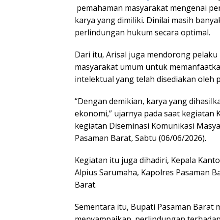
pemahaman masyarakat mengenai pent
karya yang dimiliki. Dinilai masih ba
perlindungan hukum secara optimal.
Dari itu, Arisal juga mendorong pelak
masyarakat umum untuk memanfaatkan
intelektual yang telah disediakan oleh 
“Dengan demikian, karya yang dihasilk
ekonomi,” ujarnya pada saat kegiatan
kegiatan Diseminasi Komunikasi Masyar
Pasaman Barat, Sabtu (06/06/2026).
Kegiatan itu juga dihadiri, Kepala Ka
Alpius Sarumaha, Kapolres Pasaman B
Launc
Antolog
Barat.
Padan
999 Ka
Sementara itu, Bupati Pasaman Barat me
Sulaim
Memun
menyampaikan, perlindungan terhadap 