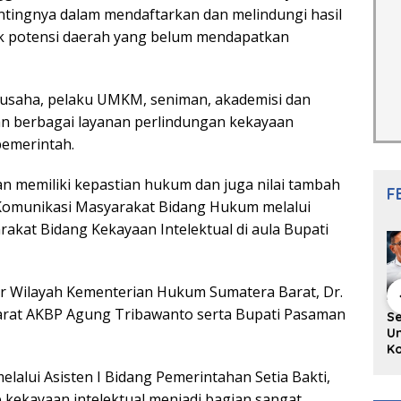
ingnya dalam mendaftarkan dan melindungi hasil
nyak potensi daerah yang belum mendapatkan
u usaha, pelaku UMKM, seniman, akademisi dan
 berbagai layanan perlindungan kekayaan
pemerintah.
an memiliki kepastian hukum dan juga nilai tambah
F
 Komunikasi Masyarakat Bidang Hukum melalui
akat Bidang Kekayaan Intelektual di aula Bupati
ntor Wilayah Kementerian Hukum Sumatera Barat, Dr.
arat AKBP Agung Tribawanto serta Bupati Pasaman
hing Buku
Diskusi Komunitas
Redupnya Tren
S
i Puisi
Penulis Minang:
Batu Akik di Kota
Un
gpanjang
Rumus Sederhana
Padang, Pedagang
Ko
rya
Menulis Bahasa
dan Pengrajin
Ko
lalui Asisten I Bidang Pemerintahan Setia Bakti,
an Juned:
Minang
Tetap Bertahan
ke
gut
dengan Kualitas
H
kekayaan intelektual menjadi bagian sangat