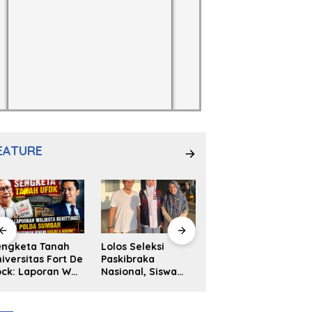
EATURE
engketa Tanah
Lolos Seleksi
NS. Sri
iversitas Fort De
Paskibraka
Wahyuni,S.Kep,
ck: Laporan Wali
Nasional, Siswa
Anak Penambal
ta Bukittinggi
SMAN 2
Ban yang Menjadi
 Polda dan
Padangpanjang
Inspirasi Generasi
arapan Akan
Ulya Kireina
Muda