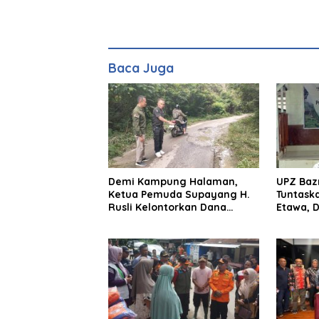
Baca Juga
Demi Kampung Halaman,
UPZ Baz
Ketua Pemuda Supayang H.
Tuntask
Rusli Kelontorkan Dana
Etawa, 
Pribadi Perbaiki Jalan Rusak
Menjadi
Sepanjang 8 Km