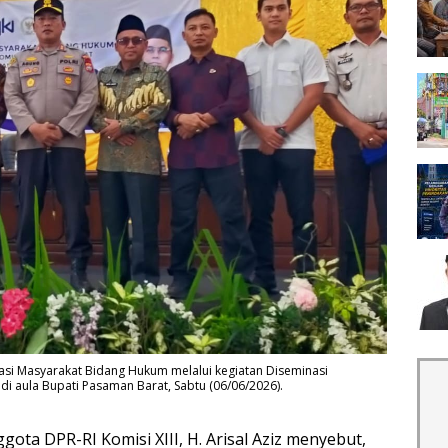
kasi Masyarakat Bidang Hukum melalui kegiatan Diseminasi
di aula Bupati Pasaman Barat, Sabtu (06/06/2026).
gota DPR-RI Komisi XIII, H. Arisal Aziz menyebut,