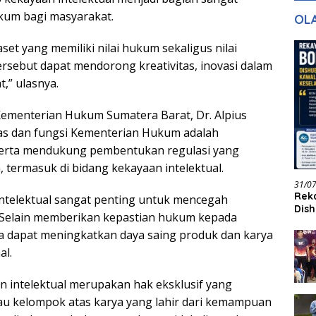
gan Masa
dan Pelayanan
Ke
kum bagi masyarakat.
OL
ntuk Masa
n
et yang memiliki nilai hukum sekaligus nilai
rsebut dapat mendorong kreativitas, inovasi dalam
,” ulasnya.
Kementerian Hukum Sumatera Barat, Dr. Alpius
as dan fungsi Kementerian Hukum adalah
erta mendukung pembentukan regulasi yang
termasuk di bidang kekayaan intelektual.
31/0
Reka
ntelektual sangat penting untuk mencegah
Dish
. Selain memberikan kepastian hukum kepada
Jadi
ga dapat meningkatkan daya saing produk dan karya
al.
n intelektual merupakan hak eksklusif yang
au kelompok atas karya yang lahir dari kemampuan