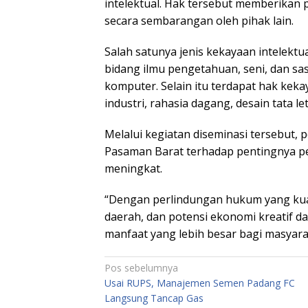
intelektual. Hak tersebut memberikan
secara sembarangan oleh pihak lain.
Salah satunya jenis kekayaan intelektua
bidang ilmu pengetahuan, seni, dan sas
komputer. Selain itu terdapat hak kek
industri, rahasia dagang, desain tata let
Melalui kegiatan diseminasi tersebut,
Pasaman Barat terhadap pentingnya pe
meningkat.
“Dengan perlindungan hukum yang kuat
daerah, dan potensi ekonomi kreatif 
manfaat yang lebih besar bagi masyara
Navigasi
Pos sebelumnya
Usai RUPS, Manajemen Semen Padang FC
pos
Langsung Tancap Gas