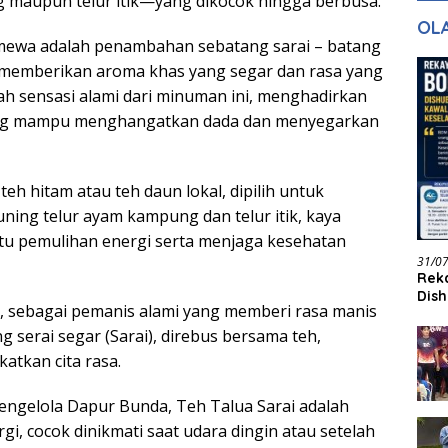
 maupun telur itik—yang dikocok hingga berbusa.
gan Masa
dan Pelayanan
Ke
OL
ntuk Masa
imewa adalah penambahan sebatang sarai – batang
n
, memberikan aroma khas yang segar dan rasa yang
h sensasi alami dari minuman ini, menghadirkan
 yang mampu menghangatkan dada dan menyegarkan
eh hitam atau teh daun lokal, dipilih untuk
ning telur ayam kampung dan telur itik, kaya
u pemulihan energi serta menjaga kesehatan
31/0
Reka
Dish
h, sebagai pemanis alami yang memberi rasa manis
Jadi
 serai segar (Sarai), direbus bersama teh,
tkan cita rasa.
engelola Dapur Bunda, Teh Talua Sarai adalah
gi, cocok dinikmati saat udara dingin atau setelah