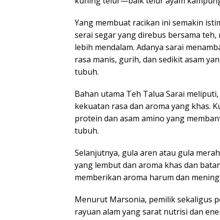
kuning telur—baik telur ayam kampung
Kenan
Lalu u
Yang membuat racikan ini semakin ist
Depa
serai segar yang direbus bersama teh
lebih mendalam. Adanya sarai menamba
rasa manis, gurih, dan sedikit asam
tubuh.
Bahan utama Teh Talua Sarai meliputi, t
kekuatan rasa dan aroma yang khas. Ku
protein dan asam amino yang membant
tubuh.
Selanjutnya, gula aren atau gula mera
yang lembut dan aroma khas dan batang
memberikan aroma harum dan meningka
Menurut Marsonia, pemilik sekaligus p
rayuan alam yang sarat nutrisi dan ener