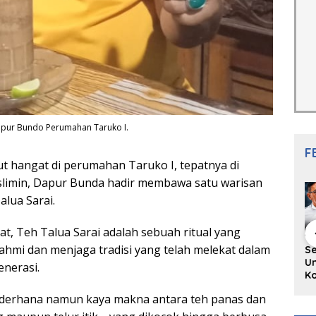
Dapur Bundo Perumahan Taruko I.
F
 hangat di perumahan Taruko I, tepatnya di
slimin, Dapur Bunda hadir membawa satu warisan
lua Sarai.
, Teh Talua Sarai adalah sebuah ritual yang
hmi dan menjaga tradisi yang telah melekat dalam
hing Buku
Diskusi Komunitas
Redupnya Tren
S
i Puisi
Penulis Minang:
Batu Akik di Kota
Un
nerasi.
gpanjang
Rumus Sederhana
Padang, Pedagang
Ko
rya
Menulis Bahasa
dan Pengrajin
Ko
ederhana namun kaya makna antara teh panas dan
an Juned:
Minang
Tetap Bertahan
ke
gut
dengan Kualitas
H