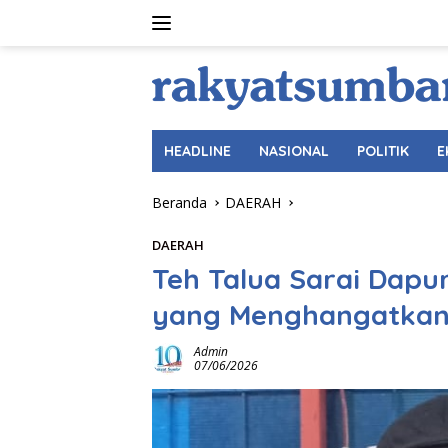
Langsung
ke
konten
HEADLINE
NASIONAL
POLITIK
E
Beranda
DAERAH
DAERAH
Teh Talua Sarai Dapu
yang Menghangatkan
Admin
07/06/2026