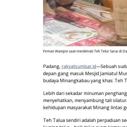
Firman Wanipin saat menikmati Teh Telur Sarai di 
Padang,
rakyatsumbar.id
—Sebuah sudut
depan gang masuk Mesjid Jamiatul Mu
budaya Minangkabau yang khas: Teh Ta
Lebih dari sekadar minuman penghangat
menyehatkan, menyambung tali silatura
Launc
Antolog
kehidupan masyarakat Minang lintas ge
Padan
999 Ka
Teh Talua sendiri adalah perpaduan s
Sulaim
Memun