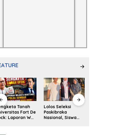
EATURE
engketa Tanah
Lolos Seleksi
NS. Sri
iversitas Fort De
Paskibraka
Wahyuni,S.Kep,
ck: Laporan Wali
Nasional, Siswa
Anak Penambal
ta Bukittinggi
SMAN 2
Ban yang Menjadi
 Polda dan
Padangpanjang
Inspirasi Generasi
arapan Akan
Ulya Kireina
Muda