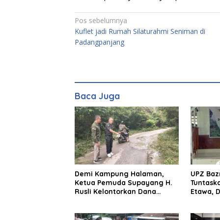
Navigasi
Pos sebelumnya
Kuflet jadi Rumah Silaturahmi Seniman di
pos
Padangpanjang
Baca Juga
Demi Kampung Halaman,
UPZ Baz
Ketua Pemuda Supayang H.
Tuntask
Rusli Kelontorkan Dana
Etawa, 
Pribadi Perbaiki Jalan Rusak
Menjadi
Sepanjang 8 Km