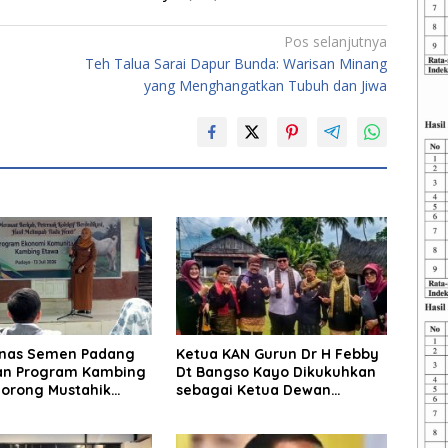
Pos selanjutnya
Teh Talua Sarai Dapur Bunda: Warisan Minang
yang Menghangatkan Tubuh dan Jiwa
nas Semen Padang
Ketua KAN Gurun Dr H Febby
an Program Kambing
Dt Bangso Kayo Dikukuhkan
Dorong Mustahik
sebagai Ketua Dewan
 Muzaki
Pembina SAKATO Luak Nan
Tuo