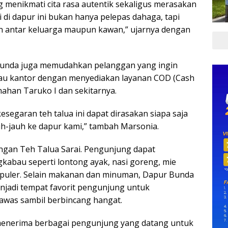
ng menikmati cita rasa autentik sekaligus merasakan
 di dapur ini bukan hanya pelepas dahaga, tapi
n antar keluarga maupun kawan,” ujarnya dengan
r Bunda juga memudahkan pelanggan yang ingin
tau kantor dengan menyediakan layanan COD (Cash
mahan Taruko I dan sekitarnya.
segaran teh talua ini dapat dirasakan siapa saja
h-jauh ke dapur kami,” tambah Marsonia.
ngan Teh Talua Sarai. Pengunjung dapat
kabau seperti lontong ayak, nasi goreng, mie
puler. Selain makanan dan minuman, Dapur Bunda
njadi tempat favorit pengunjung untuk
awas sambil berbincang hangat.
 menerima berbagai pengunjung yang datang untuk