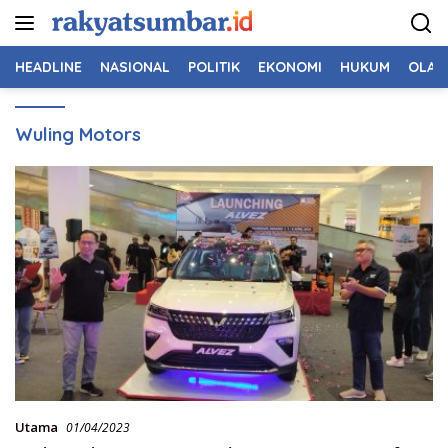
Langsung
ke
konten
HEADLINE
NASIONAL
POLITIK
EKONOMI
HUKUM
OLAH
Wuling Motors
Utama
01/04/2023