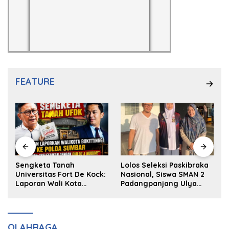
FEATURE
k
Sengketa Tanah
Lolos Seleksi Paskibraka
Universitas Fort De Kock:
Nasional, Siswa SMAN 2
Laporan Wali Kota
Padangpanjang Ulya
Bukittinggi ke Polda dan
Kireina Halim Ingin
Harapan Akan Keadilan
Masuk Akpol
OLAHRAGA