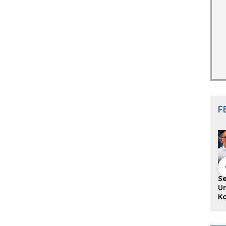
F
hing Buku
Diskusi Komunitas
Redupnya Tren
S
i Puisi
Penulis Minang:
Batu Akik di Kota
Un
gpanjang
Rumus Sederhana
Padang, Pedagang
Ko
rya
Menulis Bahasa
dan Pengrajin
Ko
an Juned:
Minang
Tetap Bertahan
ke
gut
dengan Kualitas
H