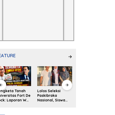
EATURE
engketa Tanah
Lolos Seleksi
NS. Sri
iversitas Fort De
Paskibraka
Wahyuni,S.Kep,
ck: Laporan Wali
Nasional, Siswa
Anak Penambal
ta Bukittinggi
SMAN 2
Ban yang Menjadi
 Polda dan
Padangpanjang
Inspirasi Generasi
arapan Akan
Ulya Kireina
Muda