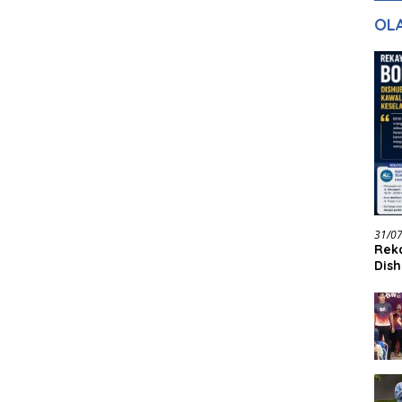
gan Masa
dan Pelayanan
Ke
OL
ntuk Masa
n
31/0
Reka
Dish
Jadi