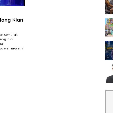
dang Kian
an semarak.
bangun di
ba
pu warna-warni