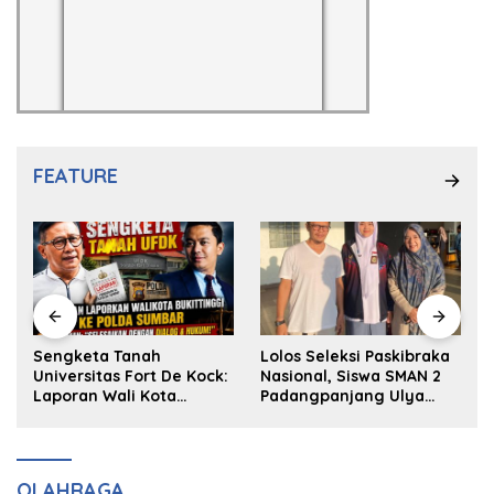
FEATURE
k
Sengketa Tanah
Lolos Seleksi Paskibraka
Universitas Fort De Kock:
Nasional, Siswa SMAN 2
Laporan Wali Kota
Padangpanjang Ulya
Bukittinggi ke Polda dan
Kireina Halim Ingin
Harapan Akan Keadilan
Masuk Akpol
OLAHRAGA