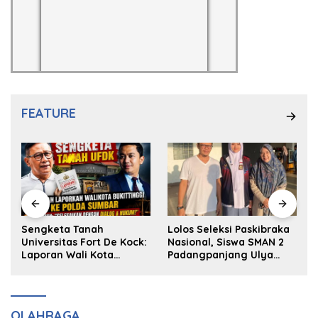
FEATURE
k
Sengketa Tanah
Lolos Seleksi Paskibraka
Universitas Fort De Kock:
Nasional, Siswa SMAN 2
Laporan Wali Kota
Padangpanjang Ulya
Bukittinggi ke Polda dan
Kireina Halim Ingin
Harapan Akan Keadilan
Masuk Akpol
OLAHRAGA