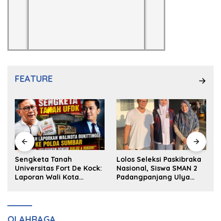
FEATURE
k
Sengketa Tanah
Lolos Seleksi Paskibraka
Universitas Fort De Kock:
Nasional, Siswa SMAN 2
Laporan Wali Kota
Padangpanjang Ulya
Bukittinggi ke Polda dan
Kireina Halim Ingin
Harapan Akan Keadilan
Masuk Akpol
OLAHRAGA