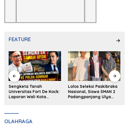
FEATURE
k
Sengketa Tanah
Lolos Seleksi Paskibraka
Universitas Fort De Kock:
Nasional, Siswa SMAN 2
Laporan Wali Kota
Padangpanjang Ulya
Bukittinggi ke Polda dan
Kireina Halim Ingin
Harapan Akan Keadilan
Masuk Akpol
OLAHRAGA