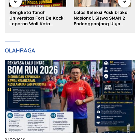
k
Sengketa Tanah
Lolos Seleksi Paskibraka
Universitas Fort De Kock:
Nasional, Siswa SMAN 2
Laporan Wali Kota
Padangpanjang Ulya
Bukittinggi ke Polda dan
Kireina Halim Ingin
Harapan Akan Keadilan
Masuk Akpol
OLAHRAGA
31/07/2026