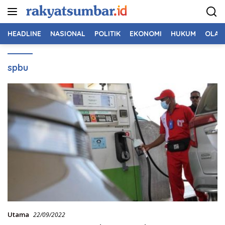
Langsung
ke
konten
HEADLINE
NASIONAL
POLITIK
EKONOMI
HUKUM
OLAH
spbu
Utama
22/09/2022