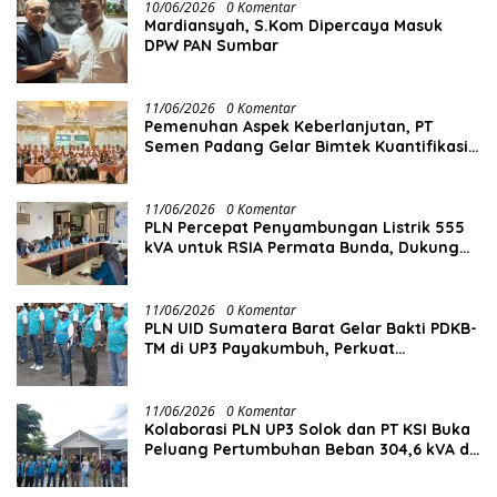
10/06/2026
0 Komentar
Mardiansyah, S.Kom Dipercaya Masuk
DPW PAN Sumbar
11/06/2026
0 Komentar
Pemenuhan Aspek Keberlanjutan, PT
Semen Padang Gelar Bimtek Kuantifikasi
dan Pelaporan Emisi GRK
11/06/2026
0 Komentar
PLN Percepat Penyambungan Listrik 555
kVA untuk RSIA Permata Bunda, Dukung
Penguatan Layanan Kesehatan di Kota
Solok
11/06/2026
0 Komentar
PLN UID Sumatera Barat Gelar Bakti PDKB-
TM di UP3 Payakumbuh, Perkuat
Keandalan Listrik Tanpa Ganggu Aktivitas
Pelanggan
11/06/2026
0 Komentar
Kolaborasi PLN UP3 Solok dan PT KSI Buka
Peluang Pertumbuhan Beban 304,6 kVA di
Solok Selatan