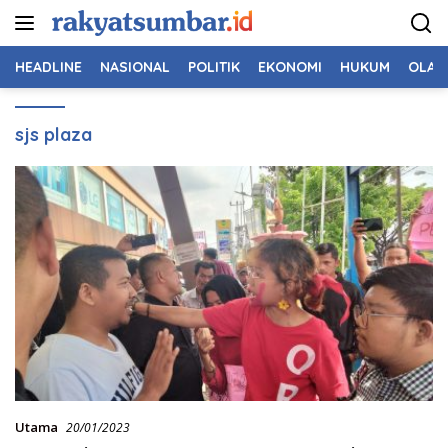
Langsung
ke
konten
HEADLINE
NASIONAL
POLITIK
EKONOMI
HUKUM
OLAH
sjs plaza
Utama
20/01/2023