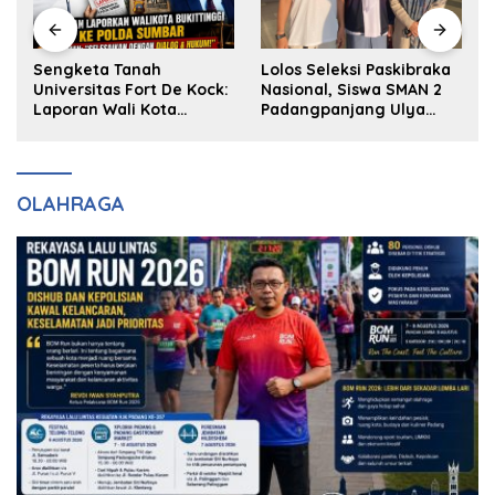
k
Sengketa Tanah
Lolos Seleksi Paskibraka
Universitas Fort De Kock:
Nasional, Siswa SMAN 2
Laporan Wali Kota
Padangpanjang Ulya
Bukittinggi ke Polda dan
Kireina Halim Ingin
Harapan Akan Keadilan
Masuk Akpol
OLAHRAGA