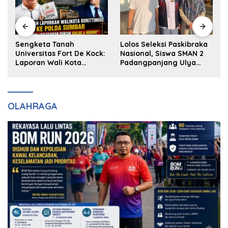
k
Sengketa Tanah
Lolos Seleksi Paskibraka
Universitas Fort De Kock:
Nasional, Siswa SMAN 2
Laporan Wali Kota
Padangpanjang Ulya
Bukittinggi ke Polda dan
Kireina Halim Ingin
Harapan Akan Keadilan
Masuk Akpol
OLAHRAGA