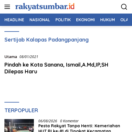
Langsung
ke
konten
HEADLINE
NASIONAL
POLITIK
EKONOMI
HUKUM
OLAH
Sertijab Kalapas Padangpanjang
Utama
08/01/2021
Pindah ke Kota Sanana, Ismail,A.Md,IP,SH
Dilepas Haru
TERPOPULER
06/08/2026
0 Komentar
Pesta Rakyat Tanpa Henti: Kemeriahan
HUT RI ke-81 di Tingkat Kecamatan