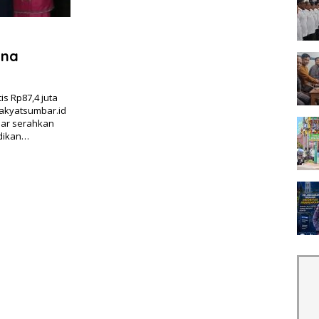
ana
s Rp87,4 juta
rakyatsumbar.id
mar serahkan
dikan…