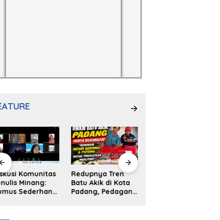
EATURE
skusi Komunitas
Redupnya Tren
Sengketa Tanah
nulis Minang:
Batu Akik di Kota
Universitas Fort De
umus Sederhana
Padang, Pedagang
Kock: Laporan Wali
nulis Bahasa
dan Pengrajin
Kota Bukittinggi
inang
Tetap Bertahan
ke Polda dan
dengan Kualitas
Harapan Akan