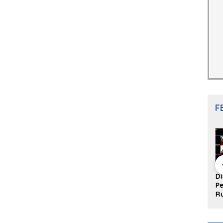
F
Seleksi
NS. Sri
Launching Buku
Di
raka
Wahyuni,S.Kep,
Antologi Puisi
Pe
al, Siswa
Anak Penambal
Padangpanjang
R
2
Ban yang Menjadi
999 Karya
Me
gpanjang
Inspirasi Generasi
Sulaiman Juned:
M
ireina
Muda
Memungut