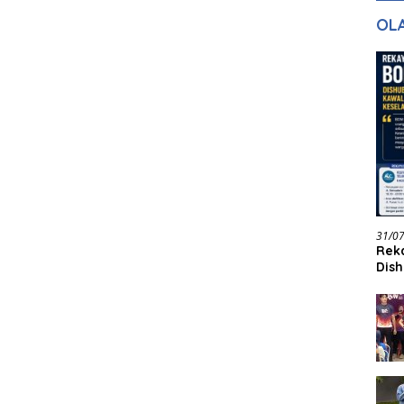
Ingin Masuk
Kenangan Masa
OL
Lalu untuk Masa
Depan
31/0
Reka
Dish
Jadi