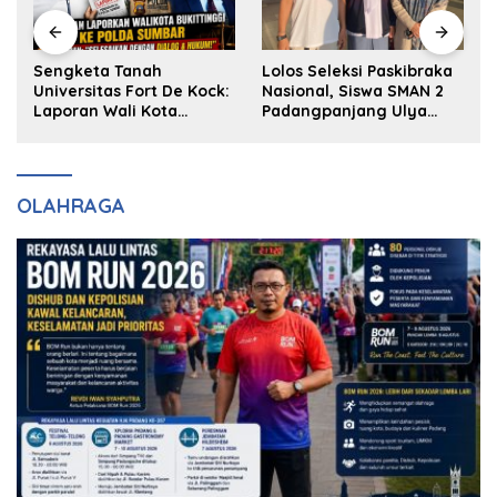
k
Sengketa Tanah
Lolos Seleksi Paskibraka
Universitas Fort De Kock:
Nasional, Siswa SMAN 2
Laporan Wali Kota
Padangpanjang Ulya
Bukittinggi ke Polda dan
Kireina Halim Ingin
Harapan Akan Keadilan
Masuk Akpol
OLAHRAGA