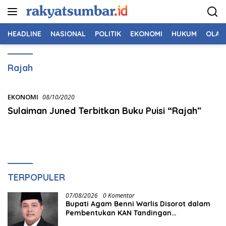
Langsung
ke
konten
HEADLINE
NASIONAL
POLITIK
EKONOMI
HUKUM
OLAH
Rajah
EKONOMI
08/10/2020
Sulaiman Juned Terbitkan Buku Puisi “Rajah”
TERPOPULER
07/08/2026
0 Komentar
Bupati Agam Benni Warlis Disorot dalam
Pembentukan KAN Tandingan
Panampuang