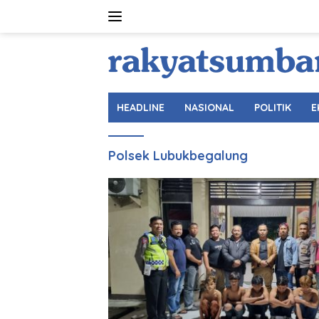
Langsung
ke
konten
HEADLINE
NASIONAL
POLITIK
E
Polsek Lubukbegalung