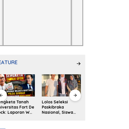
EATURE
engketa Tanah
Lolos Seleksi
NS. Sri
iversitas Fort De
Paskibraka
Wahyuni,S.Kep,
ck: Laporan Wali
Nasional, Siswa
Anak Penambal
ta Bukittinggi
SMAN 2
Ban yang Menjadi
 Polda dan
Padangpanjang
Inspirasi Generasi
arapan Akan
Ulya Kireina
Muda