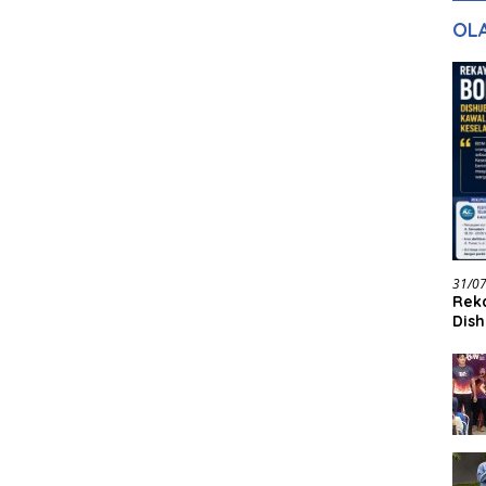
gan Masa
dan Pelayanan
Ke
OL
ntuk Masa
n
31/0
Reka
Dish
Jadi