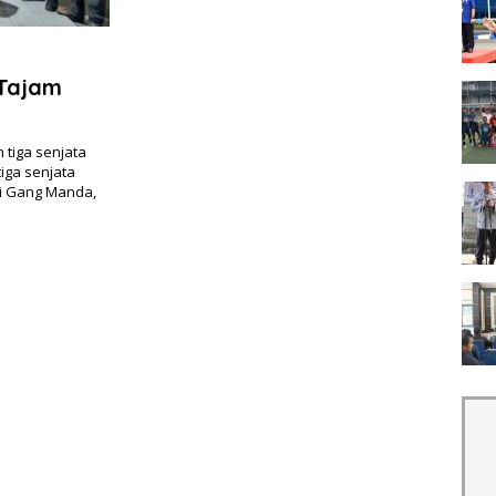
 Tajam
tiga senjata
tiga senjata
di Gang Manda,