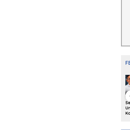
F
hing Buku
Diskusi Komunitas
Redupnya Tren
S
i Puisi
Penulis Minang:
Batu Akik di Kota
Un
gpanjang
Rumus Sederhana
Padang, Pedagang
Ko
rya
Menulis Bahasa
dan Pengrajin
Ko
an Juned:
Minang
Tetap Bertahan
ke
gut
dengan Kualitas
H