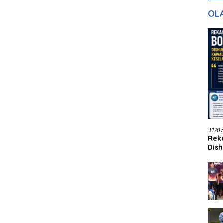
gan Masa
dan Pelayanan
Ke
OL
ntuk Masa
n
31/0
Reka
Dish
Jadi