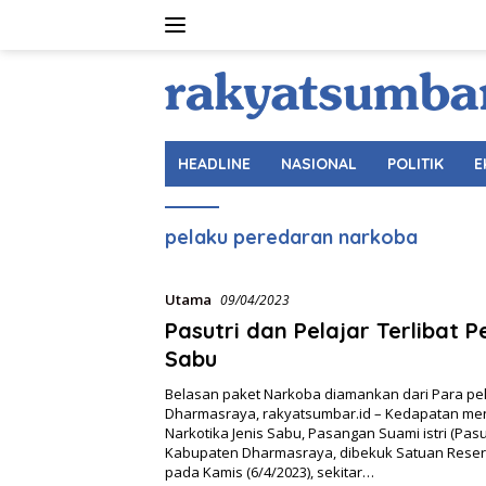
Langsung
ke
konten
HEADLINE
NASIONAL
POLITIK
E
pelaku peredaran narkoba
Utama
09/04/2023
Pasutri dan Pelajar Terlibat 
Sabu
Belasan paket Narkoba diamankan dari Para pe
Dharmasraya, rakyatsumbar.id – Kedapatan m
Narkotika Jenis Sabu, Pasangan Suami istri (Pasut
Kabupaten Dharmasraya, dibekuk Satuan Reser
pada Kamis (6/4/2023), sekitar…