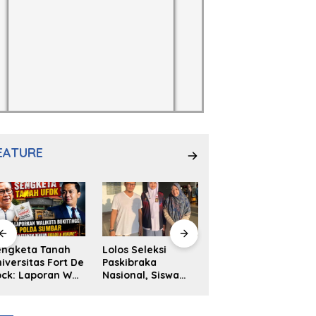
EATURE
engketa Tanah
Lolos Seleksi
NS. Sri
iversitas Fort De
Paskibraka
Wahyuni,S.Kep,
ck: Laporan Wali
Nasional, Siswa
Anak Penambal
ta Bukittinggi
SMAN 2
Ban yang Menjadi
 Polda dan
Padangpanjang
Inspirasi Generasi
arapan Akan
Ulya Kireina
Muda