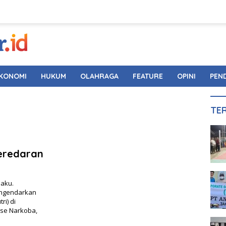
KONOMI
HUKUM
OLAHRAGA
FEATURE
OPINI
PEN
TE
Peredaran
laku.
engendarkan
ri) di
se Narkoba,