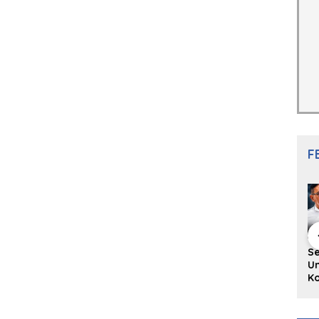
F
hing Buku
Diskusi Komunitas
Redupnya Tren
S
i Puisi
Penulis Minang:
Batu Akik di Kota
Un
gpanjang
Rumus Sederhana
Padang, Pedagang
Ko
rya
Menulis Bahasa
dan Pengrajin
Ko
an Juned:
Minang
Tetap Bertahan
ke
gut
dengan Kualitas
H