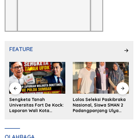
FEATURE
k
Sengketa Tanah
Lolos Seleksi Paskibraka
Universitas Fort De Kock:
Nasional, Siswa SMAN 2
Laporan Wali Kota
Padangpanjang Ulya
Bukittinggi ke Polda dan
Kireina Halim Ingin
Harapan Akan Keadilan
Masuk Akpol
OLAHRAGA