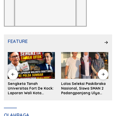
FEATURE
k
Sengketa Tanah
Lolos Seleksi Paskibraka
Universitas Fort De Kock:
Nasional, Siswa SMAN 2
Laporan Wali Kota
Padangpanjang Ulya
Bukittinggi ke Polda dan
Kireina Halim Ingin
Harapan Akan Keadilan
Masuk Akpol
OLAHRAGA