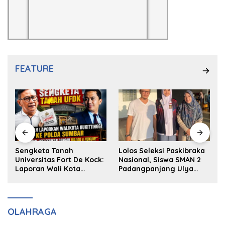
FEATURE
k
Sengketa Tanah
Lolos Seleksi Paskibraka
Universitas Fort De Kock:
Nasional, Siswa SMAN 2
Laporan Wali Kota
Padangpanjang Ulya
Bukittinggi ke Polda dan
Kireina Halim Ingin
Harapan Akan Keadilan
Masuk Akpol
OLAHRAGA