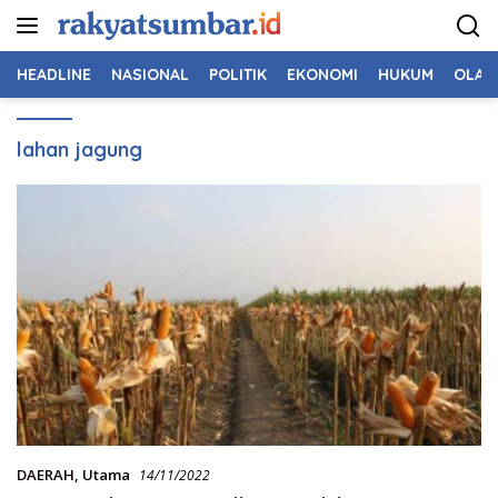
Langsung
ke
konten
HEADLINE
NASIONAL
POLITIK
EKONOMI
HUKUM
OLAH
lahan jagung
DAERAH
,
Utama
14/11/2022