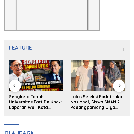
FEATURE
k
Sengketa Tanah
Lolos Seleksi Paskibraka
Universitas Fort De Kock:
Nasional, Siswa SMAN 2
Laporan Wali Kota
Padangpanjang Ulya
Bukittinggi ke Polda dan
Kireina Halim Ingin
Harapan Akan Keadilan
Masuk Akpol
OLAHRAGA