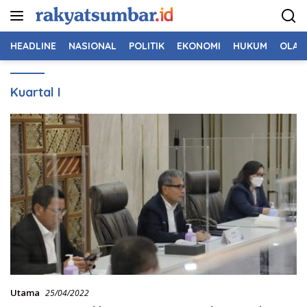
Langsung
ke
konten
HEADLINE
NASIONAL
POLITIK
EKONOMI
HUKUM
OLAH
Kuartal I
Utama
25/04/2022