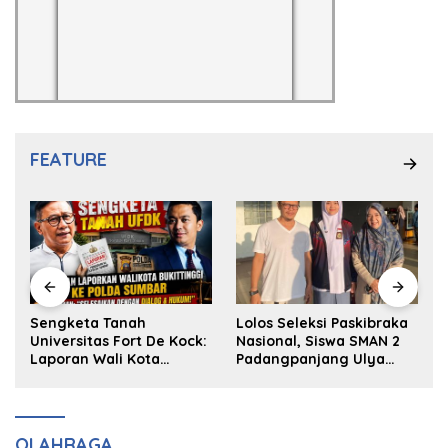
FEATURE
k
Sengketa Tanah
Lolos Seleksi Paskibraka
Universitas Fort De Kock:
Nasional, Siswa SMAN 2
Laporan Wali Kota
Padangpanjang Ulya
Bukittinggi ke Polda dan
Kireina Halim Ingin
Harapan Akan Keadilan
Masuk Akpol
OLAHRAGA