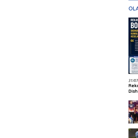
gan Masa
dan Pelayanan
Ke
OL
ntuk Masa
n
31/0
Reka
Dish
Jadi