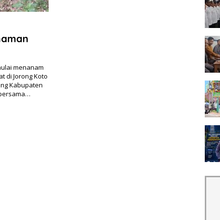
anaman
mulai menanam
t di Jorong Koto
ang Kabupaten
m bersama…