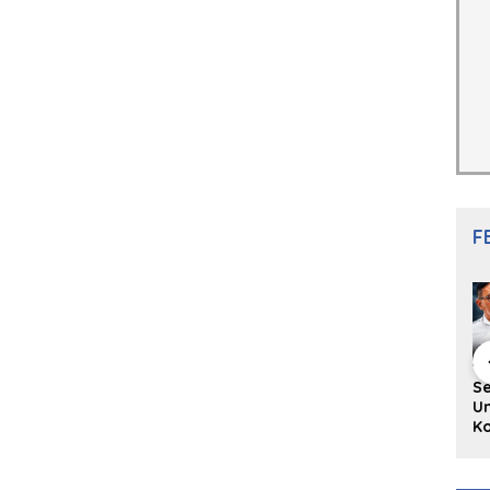
F
hing Buku
Diskusi Komunitas
Redupnya Tren
S
i Puisi
Penulis Minang:
Batu Akik di Kota
Un
gpanjang
Rumus Sederhana
Padang, Pedagang
Ko
rya
Menulis Bahasa
dan Pengrajin
Ko
an Juned:
Minang
Tetap Bertahan
ke
gut
dengan Kualitas
H