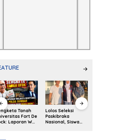
EATURE
engketa Tanah
Lolos Seleksi
NS. Sri
iversitas Fort De
Paskibraka
Wahyuni,S.Kep,
ck: Laporan Wali
Nasional, Siswa
Anak Penambal
ta Bukittinggi
SMAN 2
Ban yang Menjadi
 Polda dan
Padangpanjang
Inspirasi Generasi
arapan Akan
Ulya Kireina
Muda