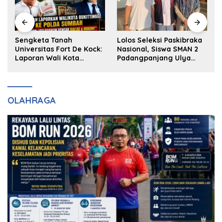
k
Sengketa Tanah
Lolos Seleksi Paskibraka
Universitas Fort De Kock:
Nasional, Siswa SMAN 2
Laporan Wali Kota
Padangpanjang Ulya
Bukittinggi ke Polda dan
Kireina Halim Ingin
Harapan Akan Keadilan
Masuk Akpol
OLAHRAGA