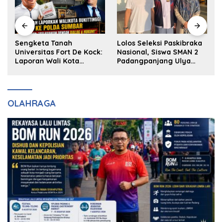
k
Sengketa Tanah
Lolos Seleksi Paskibraka
Universitas Fort De Kock:
Nasional, Siswa SMAN 2
Laporan Wali Kota
Padangpanjang Ulya
Bukittinggi ke Polda dan
Kireina Halim Ingin
Harapan Akan Keadilan
Masuk Akpol
OLAHRAGA