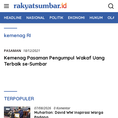
Langsung
ke
konten
HEADLINE
NASIONAL
POLITIK
EKONOMI
HUKUM
OLAH
kemenag RI
PASAMAN
18/12/2021
Kemenag Pasaman Pengumpul Wakaf Uang
Terbaik se-Sumbar
TERPOPULER
07/08/2026
0 Komentar
Muharlion: David WW Inspirasi Warga
Padang