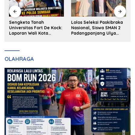
k
Sengketa Tanah
Lolos Seleksi Paskibraka
Universitas Fort De Kock:
Nasional, Siswa SMAN 2
Laporan Wali Kota
Padangpanjang Ulya
Bukittinggi ke Polda dan
Kireina Halim Ingin
Harapan Akan Keadilan
Masuk Akpol
OLAHRAGA