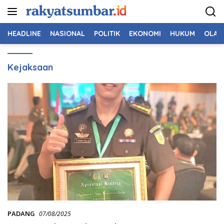
Langsung
ke
konten
HEADLINE
NASIONAL
POLITIK
EKONOMI
HUKUM
OLAH
Kejaksaan
PADANG
07/08/2025