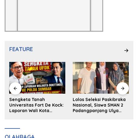
FEATURE
k
Sengketa Tanah
Lolos Seleksi Paskibraka
Universitas Fort De Kock:
Nasional, Siswa SMAN 2
Laporan Wali Kota
Padangpanjang Ulya
Bukittinggi ke Polda dan
Kireina Halim Ingin
Harapan Akan Keadilan
Masuk Akpol
OLAHRAGA