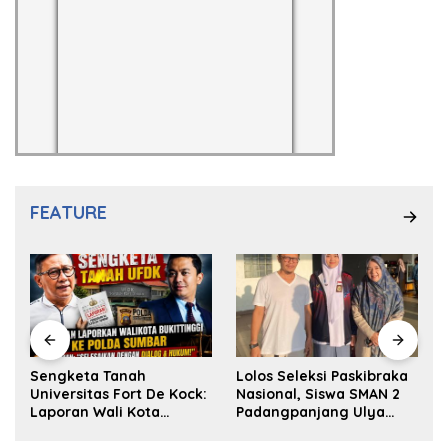
FEATURE
k
Sengketa Tanah
Lolos Seleksi Paskibraka
Universitas Fort De Kock:
Nasional, Siswa SMAN 2
Laporan Wali Kota
Padangpanjang Ulya
Bukittinggi ke Polda dan
Kireina Halim Ingin
Harapan Akan Keadilan
Masuk Akpol