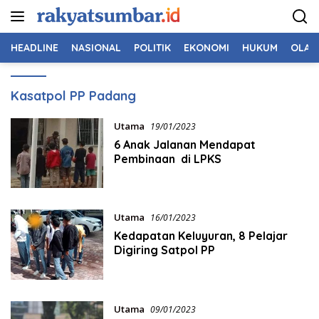
Langsung
ke
konten
HEADLINE
NASIONAL
POLITIK
EKONOMI
HUKUM
OLAH
Kasatpol PP Padang
Utama
19/01/2023
6 Anak Jalanan Mendapat
Pembinaan di LPKS
Utama
16/01/2023
Kedapatan Keluyuran, 8 Pelajar
Digiring Satpol PP
Utama
09/01/2023