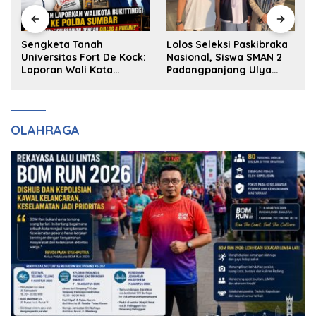
k
Sengketa Tanah
Lolos Seleksi Paskibraka
Universitas Fort De Kock:
Nasional, Siswa SMAN 2
Laporan Wali Kota
Padangpanjang Ulya
Bukittinggi ke Polda dan
Kireina Halim Ingin
Harapan Akan Keadilan
Masuk Akpol
OLAHRAGA