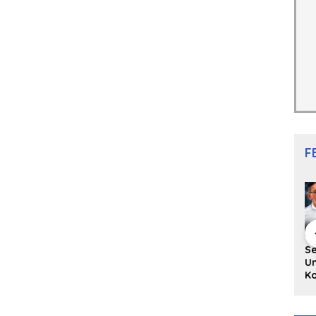
F
hing Buku
Diskusi Komunitas
Redupnya Tren
S
i Puisi
Penulis Minang:
Batu Akik di Kota
Un
gpanjang
Rumus Sederhana
Padang, Pedagang
Ko
rya
Menulis Bahasa
dan Pengrajin
Ko
an Juned:
Minang
Tetap Bertahan
ke
gut
dengan Kualitas
H