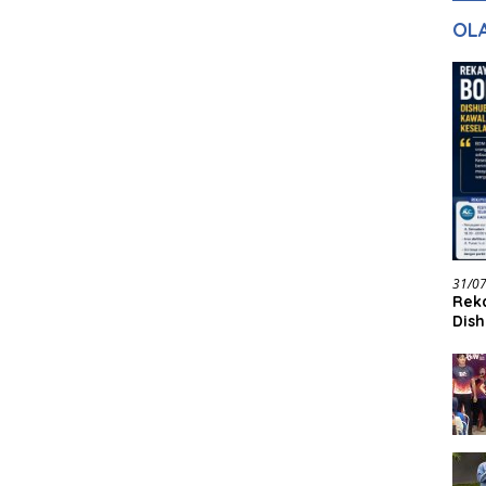
gan Masa
dan Pelayanan
Ke
OL
ntuk Masa
n
31/0
Reka
Dish
Jadi