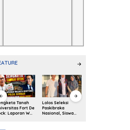
EATURE
engketa Tanah
Lolos Seleksi
NS. Sri
iversitas Fort De
Paskibraka
Wahyuni,S.Kep,
ck: Laporan Wali
Nasional, Siswa
Anak Penambal
ta Bukittinggi
SMAN 2
Ban yang Menjadi
 Polda dan
Padangpanjang
Inspirasi Generasi
arapan Akan
Ulya Kireina
Muda