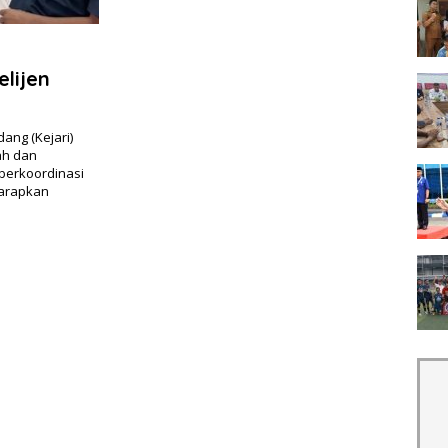
lijen
ang (Kejari)
ah dan
 berkoordinasi
harapkan