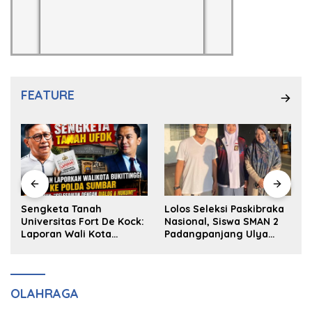
FEATURE
k
Sengketa Tanah
Lolos Seleksi Paskibraka
Universitas Fort De Kock:
Nasional, Siswa SMAN 2
Laporan Wali Kota
Padangpanjang Ulya
Bukittinggi ke Polda dan
Kireina Halim Ingin
Harapan Akan Keadilan
Masuk Akpol
OLAHRAGA