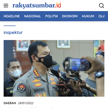
Langsung
ke
konten
HEADLINE
NASIONAL
POLITIK
EKONOMI
HUKUM
OLAH
inspektur
DAERAH
28/01/2022