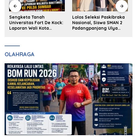
k
Sengketa Tanah
Lolos Seleksi Paskibraka
Universitas Fort De Kock:
Nasional, Siswa SMAN 2
Laporan Wali Kota
Padangpanjang Ulya
Bukittinggi ke Polda dan
Kireina Halim Ingin
Harapan Akan Keadilan
Masuk Akpol
OLAHRAGA