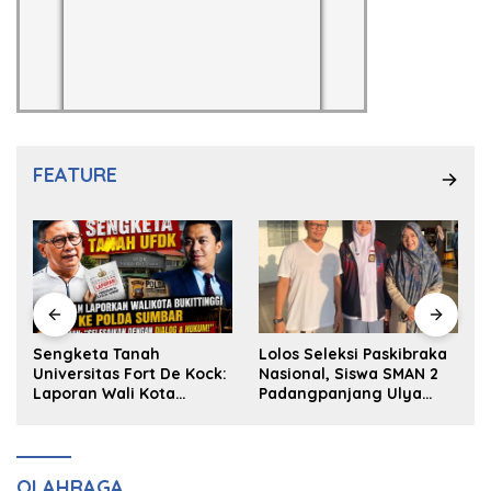
FEATURE
k
Sengketa Tanah
Lolos Seleksi Paskibraka
Universitas Fort De Kock:
Nasional, Siswa SMAN 2
Laporan Wali Kota
Padangpanjang Ulya
Bukittinggi ke Polda dan
Kireina Halim Ingin
Harapan Akan Keadilan
Masuk Akpol
OLAHRAGA