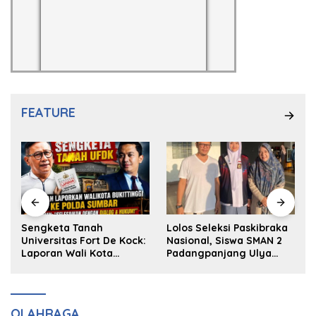
FEATURE
k
Sengketa Tanah
Lolos Seleksi Paskibraka
Universitas Fort De Kock:
Nasional, Siswa SMAN 2
Laporan Wali Kota
Padangpanjang Ulya
Bukittinggi ke Polda dan
Kireina Halim Ingin
Harapan Akan Keadilan
Masuk Akpol
OLAHRAGA