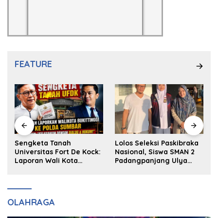
FEATURE
k
Sengketa Tanah
Lolos Seleksi Paskibraka
Universitas Fort De Kock:
Nasional, Siswa SMAN 2
Laporan Wali Kota
Padangpanjang Ulya
Bukittinggi ke Polda dan
Kireina Halim Ingin
Harapan Akan Keadilan
Masuk Akpol
OLAHRAGA