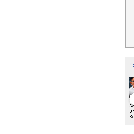
F
hing Buku
Diskusi Komunitas
Redupnya Tren
S
i Puisi
Penulis Minang:
Batu Akik di Kota
Un
gpanjang
Rumus Sederhana
Padang, Pedagang
Ko
rya
Menulis Bahasa
dan Pengrajin
Ko
an Juned:
Minang
Tetap Bertahan
ke
gut
dengan Kualitas
H