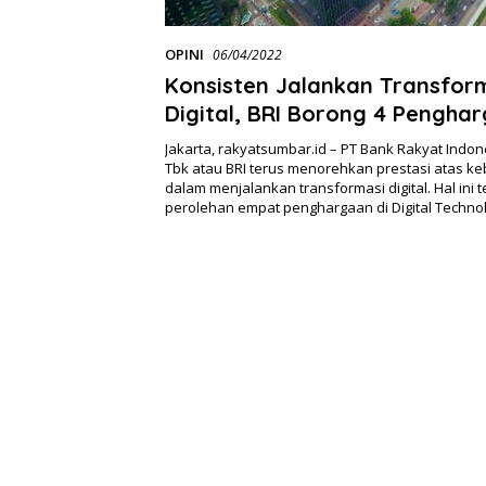
OPINI
06/04/2022
Konsisten Jalankan Transfor
Digital, BRI Borong 4 Pengha
dalam DIGITECH Awards 2022
Jakarta, rakyatsumbar.id – PT Bank Rakyat Indon
Tbk atau BRI terus menorehkan prestasi atas k
dalam menjalankan transformasi digital. Hal ini 
perolehan empat penghargaan di Digital Techn