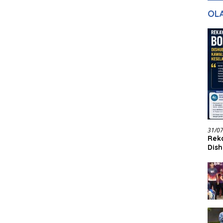
gan Masa
dan Pelayanan
Ke
OL
ntuk Masa
n
31/0
Reka
Dish
Jadi