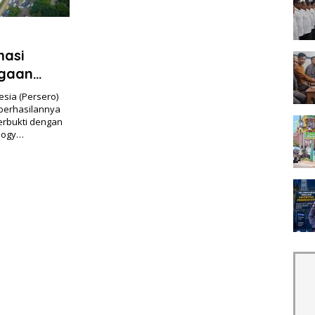
masi
rgaan
esia (Persero)
eberhasilannya
terbukti dengan
ology…