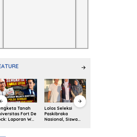
EATURE
engketa Tanah
Lolos Seleksi
NS. Sri
iversitas Fort De
Paskibraka
Wahyuni,S.Kep,
ck: Laporan Wali
Nasional, Siswa
Anak Penambal
ta Bukittinggi
SMAN 2
Ban yang Menjadi
 Polda dan
Padangpanjang
Inspirasi Generasi
arapan Akan
Ulya Kireina
Muda