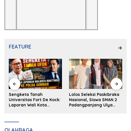
FEATURE
k
Sengketa Tanah
Lolos Seleksi Paskibraka
Universitas Fort De Kock:
Nasional, Siswa SMAN 2
Laporan Wali Kota
Padangpanjang Ulya
Bukittinggi ke Polda dan
Kireina Halim Ingin
Harapan Akan Keadilan
Masuk Akpol
OLAHRAGA