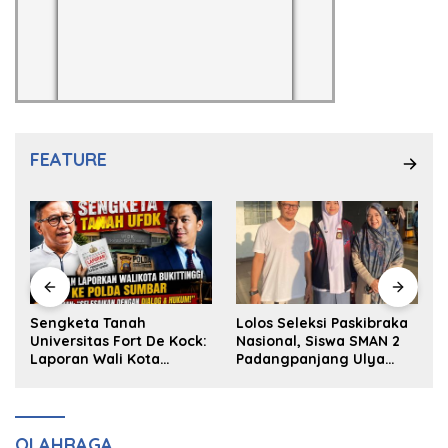
FEATURE
k
Sengketa Tanah
Lolos Seleksi Paskibraka
Universitas Fort De Kock:
Nasional, Siswa SMAN 2
Laporan Wali Kota
Padangpanjang Ulya
Bukittinggi ke Polda dan
Kireina Halim Ingin
Harapan Akan Keadilan
Masuk Akpol
OLAHRAGA