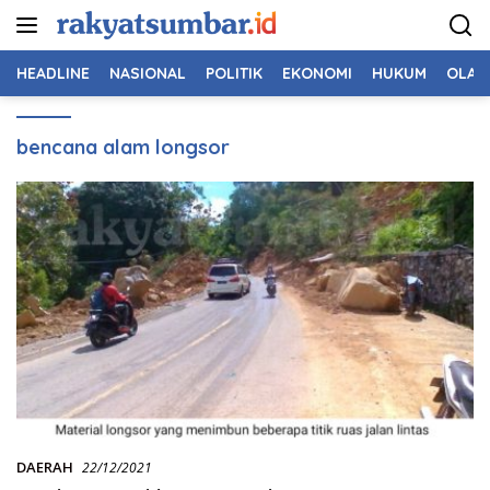
Langsung
ke
konten
HEADLINE
NASIONAL
POLITIK
EKONOMI
HUKUM
OLAH
bencana alam longsor
DAERAH
22/12/2021