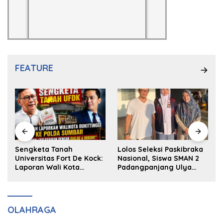
FEATURE
k
Sengketa Tanah
Lolos Seleksi Paskibraka
Universitas Fort De Kock:
Nasional, Siswa SMAN 2
Laporan Wali Kota
Padangpanjang Ulya
Bukittinggi ke Polda dan
Kireina Halim Ingin
Harapan Akan Keadilan
Masuk Akpol
OLAHRAGA