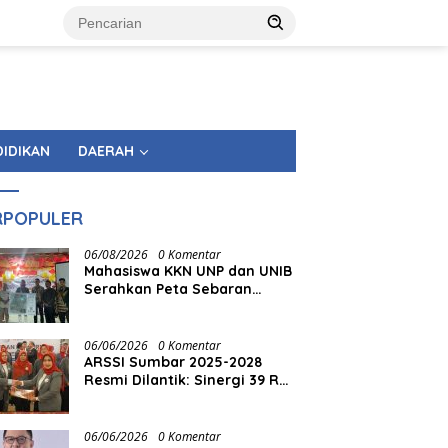
DIDIKAN
DAERAH
RPOPULER
06/08/2026
0 Komentar
Mahasiswa KKN UNP dan UNIB
Serahkan Peta Sebaran
Fasilitas Pemerintahan
kepada Nagari Pasir Talang
Selatan
06/06/2026
0 Komentar
ARSSI Sumbar 2025-2028
Resmi Dilantik: Sinergi 39 RS
Swasta Siap Hadirkan
Layanan Kesehatan
Paripurna bagi Masyarakat
06/06/2026
0 Komentar