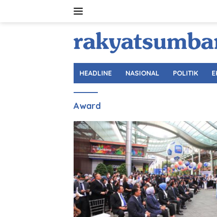
Langsung
ke
konten
HEADLINE
NASIONAL
POLITIK
E
Award