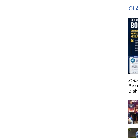
gan Masa
dan Pelayanan
Ke
OL
ntuk Masa
n
31/0
Reka
Dish
Jadi