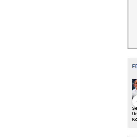
F
hing Buku
Diskusi Komunitas
Redupnya Tren
S
i Puisi
Penulis Minang:
Batu Akik di Kota
Un
gpanjang
Rumus Sederhana
Padang, Pedagang
Ko
rya
Menulis Bahasa
dan Pengrajin
Ko
an Juned:
Minang
Tetap Bertahan
ke
gut
dengan Kualitas
H