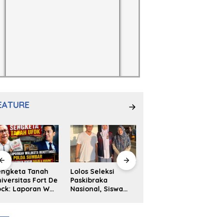
EATURE
engketa Tanah
Lolos Seleksi
NS. Sri
iversitas Fort De
Paskibraka
Wahyuni,S.Kep,
ck: Laporan Wali
Nasional, Siswa
Anak Penambal
ta Bukittinggi
SMAN 2
Ban yang Menjadi
 Polda dan
Padangpanjang
Inspirasi Generasi
arapan Akan
Ulya Kireina
Muda