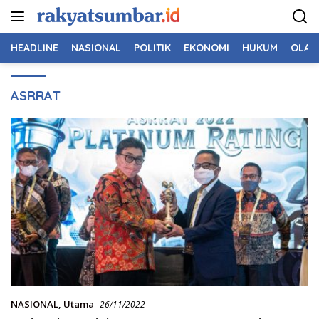
Langsung
ke
konten
HEADLINE
NASIONAL
POLITIK
EKONOMI
HUKUM
OLAH
ASRRAT
NASIONAL
,
Utama
26/11/2022