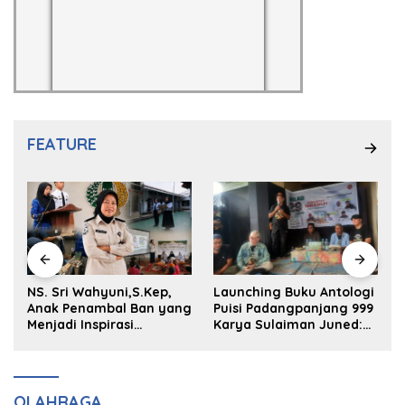
FEATURE
NS. Sri Wahyuni,S.Kep,
Launching Buku Antologi
Anak Penambal Ban yang
Puisi Padangpanjang 999
P
Menjadi Inspirasi
Karya Sulaiman Juned:
Generasi Muda
Memungut Kenangan
Masa Lalu untuk Masa
Depan
OLAHRAGA