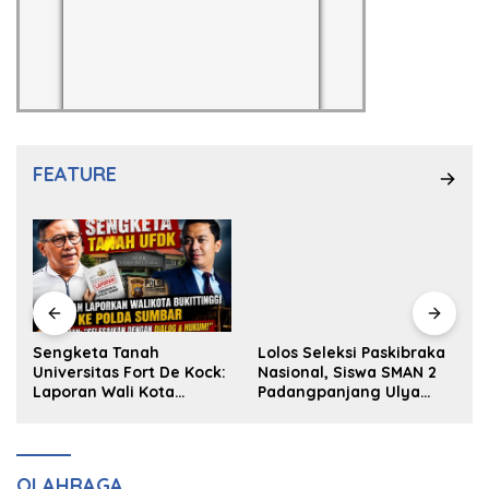
FEATURE
k
Sengketa Tanah
Lolos Seleksi Paskibraka
Universitas Fort De Kock:
Nasional, Siswa SMAN 2
Laporan Wali Kota
Padangpanjang Ulya
Bukittinggi ke Polda dan
Kireina Halim Ingin
Harapan Akan Keadilan
Masuk Akpol
OLAHRAGA