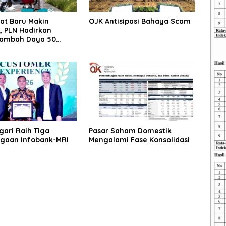
t Baru Makin
OJK Antisipasi Bahaya Scam
, PLN Hadirkan
Tambah Daya 50
untuk Dukung
n Listrik
kat
ari Raih Tiga
Pasar Saham Domestik
gaan Infobank-MRI
Mengalami Fase Konsolidasi