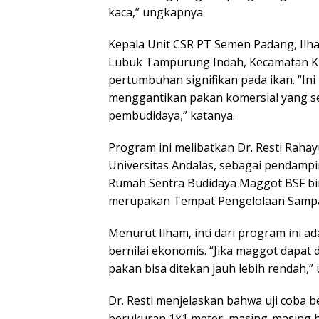
Kenan
kaca,” ungkapnya.
Lalu u
Depa
Kepala Unit CSR PT Semen Padang, Ilha
Lubuk Tampurung Indah, Kecamatan Ku
pertumbuhan signifikan pada ikan. “In
menggantikan pakan komersial yang se
pembudidaya,” katanya.
Program ini melibatkan Dr. Resti Raha
Universitas Andalas, sebagai pendampi
Rumah Sentra Budidaya Maggot BSF b
merupakan Tempat Pengelolaan Sampa
Menurut Ilham, inti dari program ini 
bernilai ekonomis. “Jika maggot dapat 
pakan bisa ditekan jauh lebih rendah,” 
Dr. Resti menjelaskan bahwa uji coba
berukuran 1×1 meter, masing-masing be