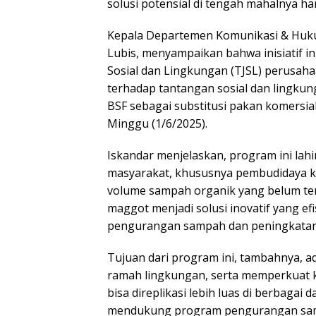
solusi potensial di tengah mahalnya ha
Kepala Departemen Komunikasi & Huk
Lubis, menyampaikan bahwa inisiatif 
Sosial dan Lingkungan (TJSL) perusaha
terhadap tantangan sosial dan lingku
BSF sebagai substitusi pakan komersial
Minggu (1/6/2025).
Iskandar menjelaskan, program ini lahi
masyarakat, khususnya pembudidaya ke
volume sampah organik yang belum ter
maggot menjadi solusi inovatif yang ef
pengurangan sampah dan peningkatan p
Launc
Tujuan dari program ini, tambahnya, 
Antolog
ramah lingkungan, serta memperkuat ket
Padan
999 Ka
bisa direplikasi lebih luas di berbagai 
Sulaim
mendukung program pengurangan samp
Memun