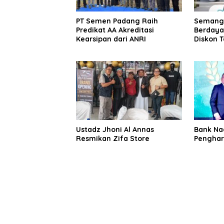
PT Semen Padang Raih
Semanga
Predikat AA Akreditasi
Berdaya
Kearsipan dari ANRI
Diskon 
Persen 
Kebutuha
Masyara
Ustadz Jhoni Al Annas
Bank Nag
Resmikan Zifa Store
Penghar