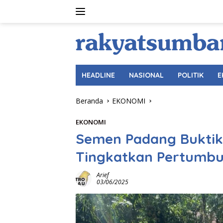
Langsung
ke
konten
HEADLINE
NASIONAL
POLITIK
E
Beranda
EKONOMI
EKONOMI
Semen Padang Buktika
Tingkatkan Pertumbuh
Arief
03/06/2025