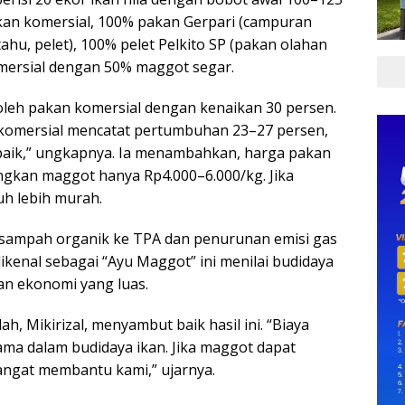
akan komersial, 100% pakan Gerpari (campuran
ahu, pelet), 100% pelet Pelkito SP (pakan olahan
mersial dengan 50% maggot segar.
oleh pakan komersial dengan kenaikan 30 persen.
omersial mencatat pertumbuhan 23–27 persen,
h baik,” ungkapnya. Ia menambahkan, harga pakan
ngkan maggot hanya Rp4.000–6.000/kg. Jika
uh lebih murah.
 sampah organik ke TPA dan penurunan emisi gas
kenal sebagai “Ayu Maggot” ini menilai budidaya
n ekonomi yang luas.
 Mikirizal, menyambut baik hasil ini. “Biaya
ma dalam budidaya ikan. Jika maggot dapat
angat membantu kami,” ujarnya.