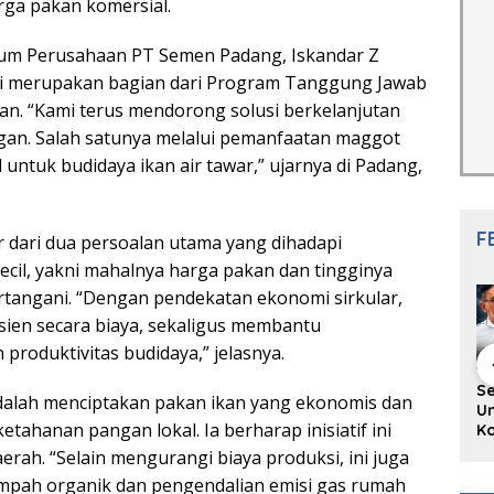
rga pakan komersial.
um Perusahaan PT Semen Padang, Iskandar Z
ini merupakan bagian dari Program Tanggung Jawab
an. “Kami terus mendorong solusi berkelanjutan
ngan. Salah satunya melalui pemanfaatan maggot
 untuk budidaya ikan air tawar,” ujarnya di Padang,
F
r dari dua persoalan utama yang dihadapi
cil, yakni mahalnya harga pakan dan tingginya
tangani. “Dengan pendekatan ekonomi sirkular,
isien secara biaya, sekaligus membantu
roduktivitas budidaya,” jelasnya.
hing Buku
Diskusi Komunitas
Redupnya Tren
S
adalah menciptakan pakan ikan yang ekonomis dan
i Puisi
Penulis Minang:
Batu Akik di Kota
Un
ahanan pangan lokal. Ia berharap inisiatif ini
gpanjang
Rumus Sederhana
Padang, Pedagang
Ko
rya
Menulis Bahasa
dan Pengrajin
Ko
daerah. “Selain mengurangi biaya produksi, ini juga
an Juned:
Minang
Tetap Bertahan
ke
ah organik dan pengendalian emisi gas rumah
gut
dengan Kualitas
H