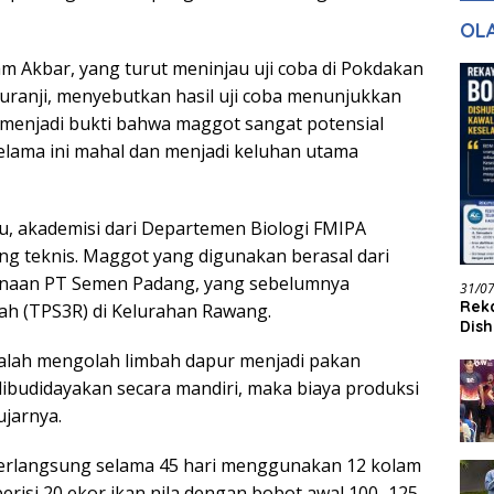
gan Masa
dan Pelayanan
Ke
OL
ntuk Masa
n
m Akbar, yang turut meninjau uji coba di Pokdakan
ranji, menyebutkan hasil uji coba menunjukkan
i menjadi bukti bahwa maggot sangat potensial
lama ini mahal dan menjadi keluhan utama
yu, akademisi dari Departemen Biologi FMIPA
ng teknis. Maggot yang digunakan berasal dari
inaan PT Semen Padang, yang sebelumnya
31/0
Reka
h (TPS3R) di Kelurahan Rawang.
Dish
Jadi
adalah mengolah limbah dapur menjadi pakan
dibudidayakan secara mandiri, maka biaya produksi
ujarnya.
 berlangsung selama 45 hari menggunakan 12 kolam
risi 20 ekor ikan nila dengan bobot awal 100–125