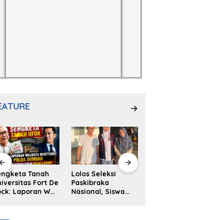
EATURE
engketa Tanah
Lolos Seleksi
NS. Sri
iversitas Fort De
Paskibraka
Wahyuni,S.Kep,
ck: Laporan Wali
Nasional, Siswa
Anak Penambal
ta Bukittinggi
SMAN 2
Ban yang Menjadi
 Polda dan
Padangpanjang
Inspirasi Generasi
arapan Akan
Ulya Kireina
Muda