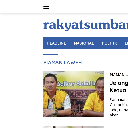
Langsung
ke
konten
HEADLINE
NASIONAL
POLITIK
E
PIAMAN LAWEH
PIAMAN 
Jelang
Ketua
Pariaman,
Golkar Kot
lado, Pari
akan…