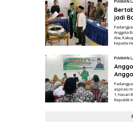
PIAMAN 
Bertab
jadi 
Padangpar
Anggota B
Alai, Kab
kepada He
PIAMAN 
Anggo
Anggo
Padangpar
aspirasi 
1, Hasan 
Republik 