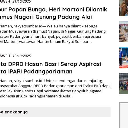
LAWEH
21/10/2025
ur Papan Bunga, Heri Martoni Dilantik
Bamus Nagari Gunung Padang Alai
iaman, rakyatsumbar.id— Walau hanya dilantik sebagai
adan Musyawarah (Bamus) Nagari, di Nagari Gunung Padang
upaten Padangpariaman, banyak pejabat berikan apresiasi
ri Martoni, wartawan Harian Umum Rakyat Sumbar…
LAWEH
13/10/2025
ta DPRD Hasan Basri Serap Aspirasi
ta IPARI Padangpariaman
iaman, rakyatsumbar.id–Untuk mendengar dan menjaring
masyarakat Anggota DPRD Padangpariaman dari Fraksi PKB dapil
Basri lakukan Reses Dapil bersama Ikatan Penyuluh Agama
Indonesia (IPARI) Padangpariaman di Aula…
Selengkapnya