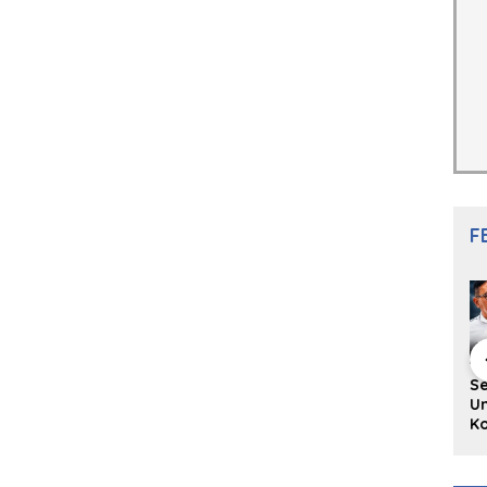
F
hing Buku
Diskusi Komunitas
Redupnya Tren
S
i Puisi
Penulis Minang:
Batu Akik di Kota
Un
gpanjang
Rumus Sederhana
Padang, Pedagang
Ko
rya
Menulis Bahasa
dan Pengrajin
Ko
an Juned:
Minang
Tetap Bertahan
ke
gut
dengan Kualitas
H