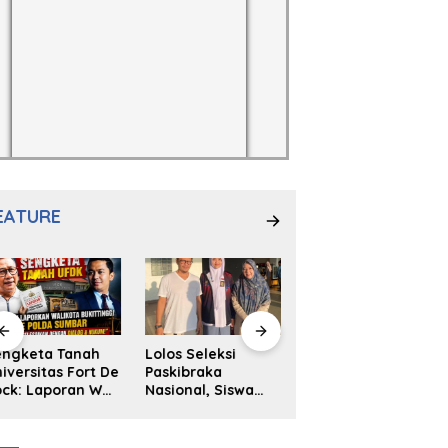
EATURE
engketa Tanah
Lolos Seleksi
NS. Sri
iversitas Fort De
Paskibraka
Wahyuni,S.Kep,
ck: Laporan Wali
Nasional, Siswa
Anak Penambal
ta Bukittinggi
SMAN 2
Ban yang Menjadi
 Polda dan
Padangpanjang
Inspirasi Generasi
arapan Akan
Ulya Kireina
Muda