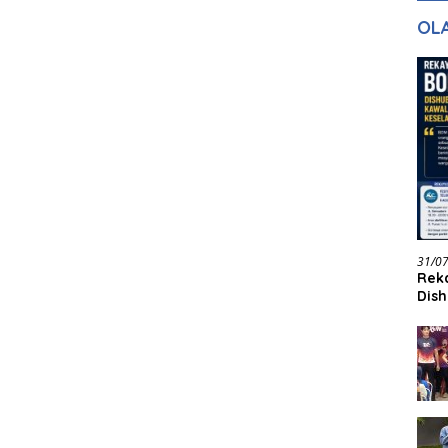
gan Masa
dan Pelayanan
Ke
OL
ntuk Masa
n
31/0
Reka
Dish
Jadi