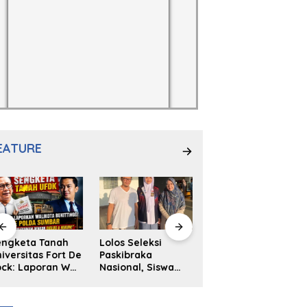
EATURE
engketa Tanah
Lolos Seleksi
NS. Sri
iversitas Fort De
Paskibraka
Wahyuni,S.Kep,
ck: Laporan Wali
Nasional, Siswa
Anak Penambal
ta Bukittinggi
SMAN 2
Ban yang Menjadi
 Polda dan
Padangpanjang
Inspirasi Generasi
arapan Akan
Ulya Kireina
Muda