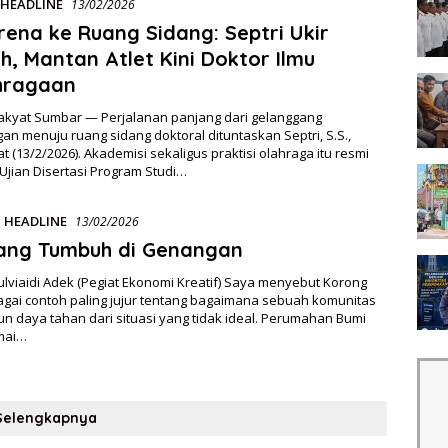
HEADLINE
13/02/2026
rena ke Ruang Sidang: Septri Ukir
h, Mantan Atlet Kini Doktor Ilmu
hragaan
akyat Sumbar — Perjalanan panjang dari gelanggang
an menuju ruang sidang doktoral dituntaskan Septri, S.S.,
at (13/2/2026). Akademisi sekaligus praktisi olahraga itu resmi
Ujian Disertasi Program Studi…
,
HEADLINE
13/02/2026
yang Tumbuh di Genangan
ulviaidi Adek (Pegiat Ekonomi Kreatif) Saya menyebut Korong
agai contoh paling jujur tentang bagaimana sebuah komunitas
 daya tahan dari situasi yang tidak ideal. Perumahan Bumi
mai…
Selengkapnya