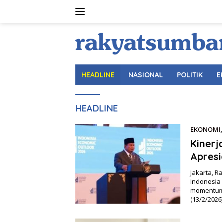
Langsung
ke
konten
HEADLINE
NASIONAL
POLITIK
E
HEADLINE
EKONOMI
Kiner
Apresi
Jakarta, 
Indonesia
momentum 
(13/2/2026