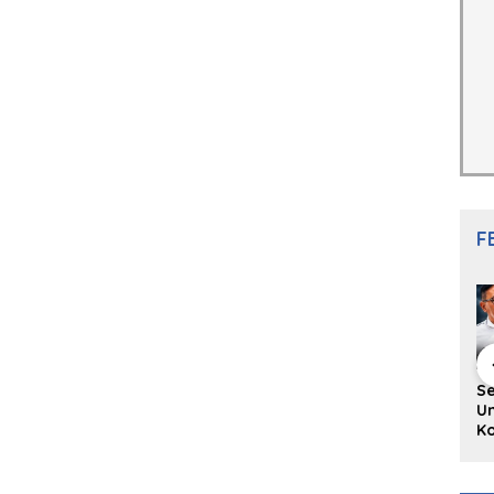
F
hing Buku
Diskusi Komunitas
Redupnya Tren
S
i Puisi
Penulis Minang:
Batu Akik di Kota
Un
gpanjang
Rumus Sederhana
Padang, Pedagang
Ko
rya
Menulis Bahasa
dan Pengrajin
Ko
an Juned:
Minang
Tetap Bertahan
ke
gut
dengan Kualitas
H