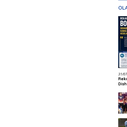
gan Masa
dan Pelayanan
Ke
OL
ntuk Masa
n
31/0
Reka
Dish
Jadi