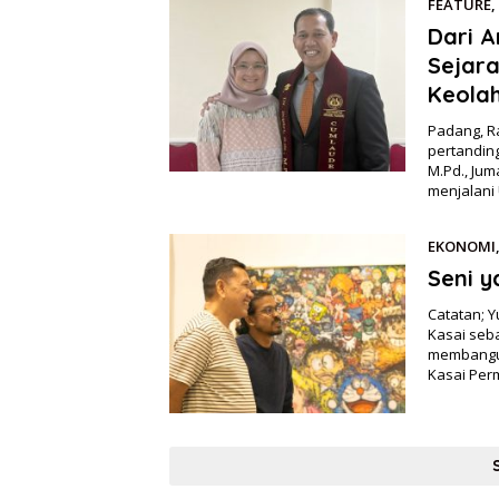
FEATURE
,
Dari A
Sejara
Keola
Padang, R
pertanding
M.Pd., Jum
menjalani 
EKONOMI
Seni 
Catatan; Y
Kasai seb
membangun
Kasai Per