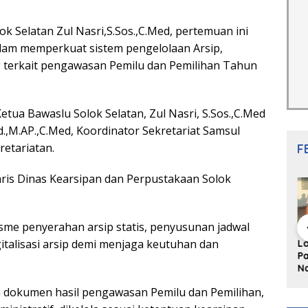
 Selatan Zul Nasri,S.Sos.,C.Med, pertemuan ini
alam memperkuat sistem pengelolaan Arsip,
terkait pengawasan Pemilu dan Pemilihan Tahun
etua Bawaslu Solok Selatan, Zul Nasri, S.Sos.,C.Med
d.,M.AP.,C.Med, Koordinator Sekretariat Samsul
retariatan.
F
taris Dinas Kearsipan dan Perpustakaan Solok
me penyerahan arsip statis, penyusunan jadwal
igitalisasi arsip demi menjaga keutuhan dan
i Komunitas
Redupnya Tren
Sengketa Tanah
Lo
s Minang:
Batu Akik di Kota
Universitas Fort De
Pa
 Sederhana
Padang, Pedagang
Kock: Laporan Wali
Na
s Bahasa
dan Pengrajin
Kota Bukittinggi
S
 dokumen hasil pengawasan Pemilu dan Pemilihan,
g
Tetap Bertahan
ke Polda dan
P
dengan Kualitas
Harapan Akan
Ul