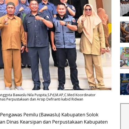
,anggota Bawaslu Nila Puspita,S.Pd,M.AP,C.Med Koordinator
inas Perpustakaan dan Arsip Defrianti kabid Ridwan
engawas Pemilu (Bawaslu) Kabupaten Solok
gan Dinas Kearsipan dan Perpustakaan Kabupaten