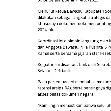
Solok Selatan, Senin (14/07/2025).
Menurut ketua Bawaslu Kabupaten Solok
dilakukan sebagai langkah strategis d
khususnya dokumen-dokumen penting 
2024,lalu.
Koordinasi ini dipimpin langsung oleh K
dan Anggota Bawaslu, Nila Puspita.,S.P
Kamal serta bersama jajaran staf kesek
Kegiatan ini disambut baik oleh Sekre
Selatan, Defrianti.
Pada pertemuan ini membahas mekanis
retensi arsip (JRA), serta pentingnya d
Launching Buku
Diskus
Antologi Puisi
Penuli
aksesibilitas dokumen negara.
Padangpanjang
Rumus
999 Karya
Menuli
“Kami ingin memastikan bahwa seluruh
Sulaiman Juned:
Minan
Memungut