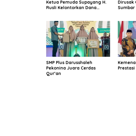
Ketua Pemuda Supayang H.
Dirusak 
Rusli Kelontorkan Dana
Sumbar D
Pribadi Perbaiki Jalan Rusak
Tuntas
Sepanjang 8 Km
SMP Plus Darusshaleh
Kemenag
Pekonina Juara Cerdas
Prestasi
Qur’an