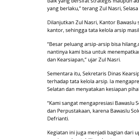
baik yang bersifat strategis maupun ad
Kenangan Masa
yang berlaku,” terang Zul Nasri, Selasa
Lalu untuk Masa
Depan
Dilanjutkan Zul Nasri, Kantor Bawaslu
kantor, sehingga tata kelola arsip mas
“Besar peluang arsip-arsip bisa hilang
nantinya kami bisa untuk menempatkan
dan Kearsiapan,” ujar Zul Nasri.
Sementara itu, Sekretaris Dinas Kear
terhadap tata kelola arsip. Ia mengapr
Selatan dan menyatakan kesiapan pih
“Kami sangat mengapresiasi Bawaslu So
dan Perpustakaan, karena Bawaslu Solo
Defrianti.
Kegiatan ini juga menjadi bagian dari