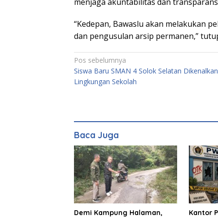
menjaga akuntabilitas dan transparansi
“Kedepan, Bawaslu akan melakukan pela
dan pengusulan arsip permanen,” tutupn
Navigasi
Pos sebelumnya
Siswa Baru SMAN 4 Solok Selatan Dikenalkan
pos
Lingkungan Sekolah
Baca Juga
Demi Kampung Halaman,
Kantor P