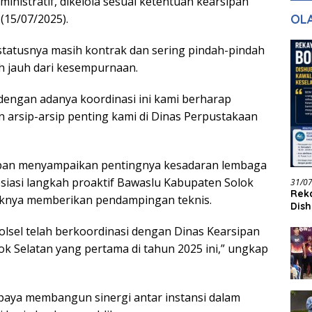
ministratif, dikelola sesuai ketentuan kearsipan
dan Pelayanan
Keadilan
Ha
OL
 (15/07/2025).
Ak
 statusnya masih kontrak dan sering pindah-pindah
ih jauh dari kesempurnaan.
,dengan adanya koordinasi ini kami berharap
 arsip-arsip penting kami di Dinas Perpustakaan
sipan menyampaikan pentingnya kesadaran lembaga
esiasi langkah proaktif Bawaslu Kabupaten Solok
31/0
Reka
aknya memberikan pendampingan teknis.
Dish
Jadi
lsel telah berkoordinasi dengan Dinas Kearsipan
k Selatan yang pertama di tahun 2025 ini,” ungkap
 upaya membangun sinergi antar instansi dalam