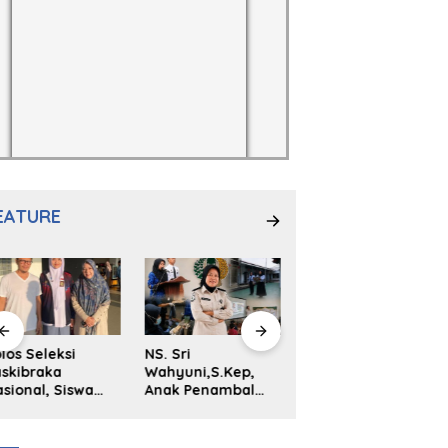
EATURE
los Seleksi
NS. Sri
Launching Buku
skibraka
Wahyuni,S.Kep,
Antologi Puisi
sional, Siswa
Anak Penambal
Padangpanjang
MAN 2
Ban yang Menjadi
999 Karya
adangpanjang
Inspirasi Generasi
Sulaiman Juned:
ya Kireina
Muda
Memungut