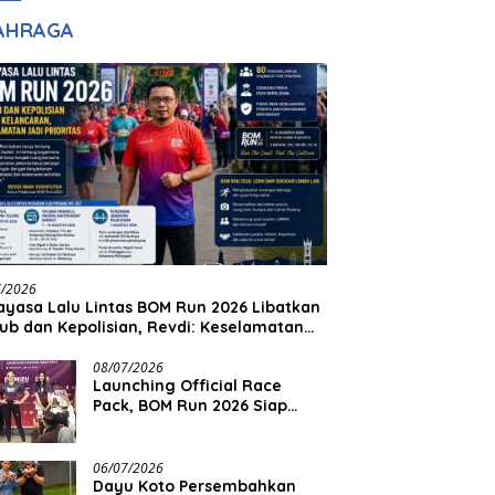
lim Ingin Masuk
Kenangan Masa
AHRAGA
pol
Lalu untuk Masa
Depan
7/2026
yasa Lalu Lintas BOM Run 2026 Libatkan
ub dan Kepolisian, Revdi: Keselamatan
 Prioritas
08/07/2026
Launching Official Race
Pack, BOM Run 2026 Siap
Sambut Ribuan Pelari
06/07/2026
Dayu Koto Persembahkan