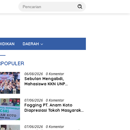
DIDIKAN
DAERAH
RPOPULER
06/08/2026
0 Komentar
Sebulan Mengabdi,
Mahasiswa KKN UNP
Tinggalkan Warisan
Pemberdayaan di Nagari
Sungai Talang
07/06/2026
0 Komentar
Fogging PT. Anam Koto
Diapresiasi Tokoh Masyarakat
Muaro Kiawai
07/06/2026
0 Komentar